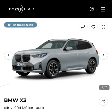
In magazzino
1 / 2
BMW X3
xdrive20d MSport auto