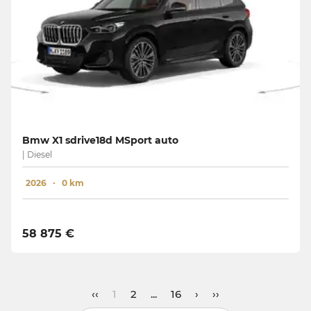
Bmw X1 sdrive18d MSport auto
| Diesel
2026
0 km
58 875 €
‹‹
1
2
...
16
›
››