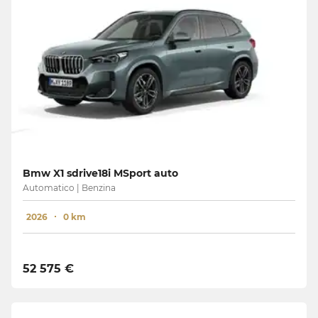
Bmw X1 sdrive18i MSport auto
Automatico | Benzina
2026
0 km
52 575 €