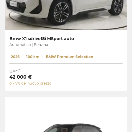
Bmw X1 sdrive18i MSport auto
Automatico | Benzina
2026
100 km
BMW Premium Selection
51 925 €
42 000 €
o -19% del nuovo prezzo