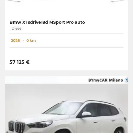
Bmw X1 sdrive18d MSport Pro auto
| Diesel
2026
0 km
57 125 €