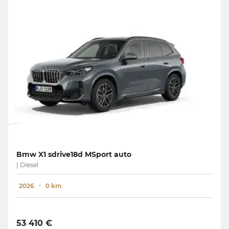
Bmw X1 sdrive18d MSport auto
| Diesel
2026
0 km
53 410 €