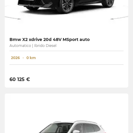
Bmw X2 xdrive 20d 48V MSport auto
Automatico | Ibrido Diesel
2026
0 km
60 125 €