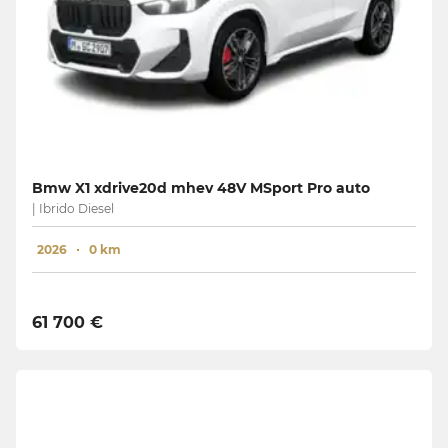
Bmw X1 xdrive20d mhev 48V MSport Pro auto
| Ibrido Diesel
2026
0 km
61 700 €