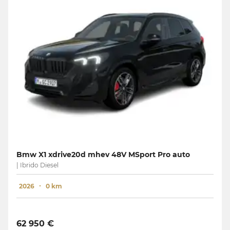
Bmw X1 xdrive20d mhev 48V MSport Pro auto
| Ibrido Diesel
2026
0 km
62 950 €