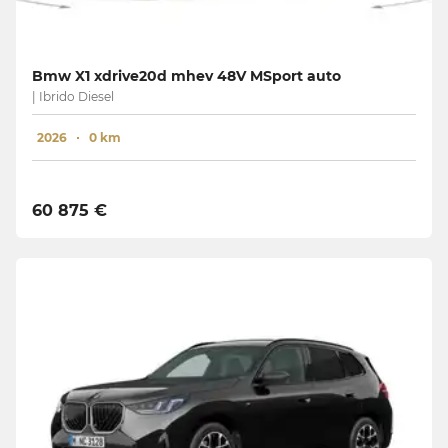
Bmw X1 xdrive20d mhev 48V MSport auto
| Ibrido Diesel
2026
0 km
60 875 €