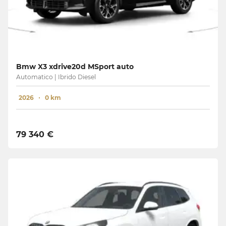
Bmw X3 xdrive20d MSport auto
Automatico | Ibrido Diesel
2026
0 km
79 340 €