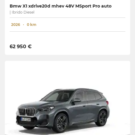
Bmw X1 xdrive20d mhev 48V MSport Pro auto
| Ibrido Diesel
2026
0 km
62 950 €