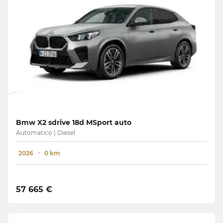
Bmw X2 sdrive 18d MSport auto
Automatico | Diesel
2026
0 km
57 665 €