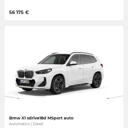
56 175 €
Bmw X1 sdrive18d MSport auto
Automatico | Diesel