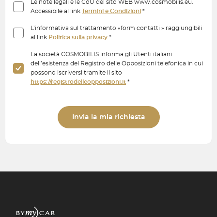
Le note legali e le CdU del sito WEB www.cosmobilis.eu.
Accessibile al link
Termini e Condizioni
*
L’informativa sul trattamento «form contatti » raggiungibili
al link
Politica sulla privacy
*
La società COSMOBILIS informa gli Utenti italiani
dell’esistenza del Registro delle Opposizioni telefonica in cui
possono iscriversi tramite il sito
https://registrodelleopposizioni.it
*
Invia la mia richiesta