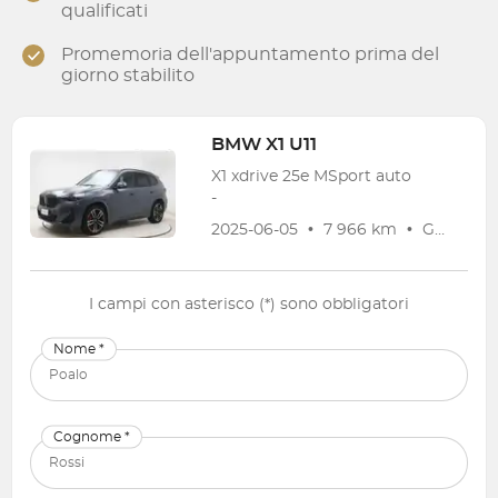
qualificati
Promemoria dell'appuntamento prima del
giorno stabilito
BMW
X1 U11
X1 xdrive 25e MSport auto
-
2025-06-05
•
7 966 km
•
Garanzia
I campi con asterisco (*) sono obbligatori
Nome *
Cognome *