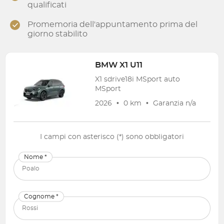
qualificati
Promemoria dell'appuntamento prima del
giorno stabilito
BMW
X1 U11
X1 sdrive18i MSport auto
MSport
2026
•
0 km
•
Garanzia
n/a
I campi con asterisco (*) sono obbligatori
Nome *
Cognome *