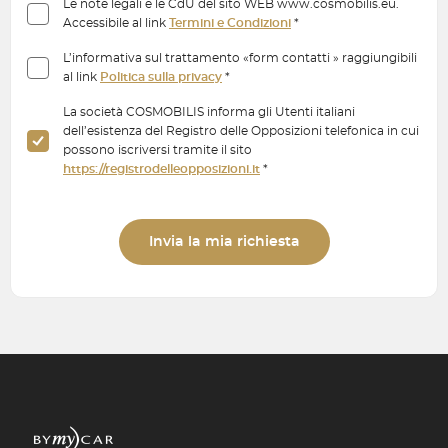
Le note legali e le CdU del sito WEB www.cosmobilis.eu.
Accessibile al link
Termini e Condizioni
*
L’informativa sul trattamento «form contatti » raggiungibili
al link
Politica sulla privacy
*
La società COSMOBILIS informa gli Utenti italiani
dell’esistenza del Registro delle Opposizioni telefonica in cui
possono iscriversi tramite il sito
https://registrodelleopposizioni.it
*
Invia la mia richiesta