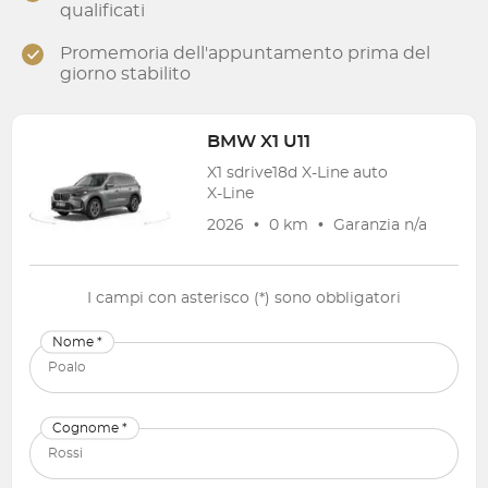
qualificati
Promemoria dell'appuntamento prima del
giorno stabilito
BMW
X1 U11
X1 sdrive18d X-Line auto
X-Line
2026
•
0 km
•
Garanzia
n/a
I campi con asterisco (*) sono obbligatori
Nome *
Cognome *