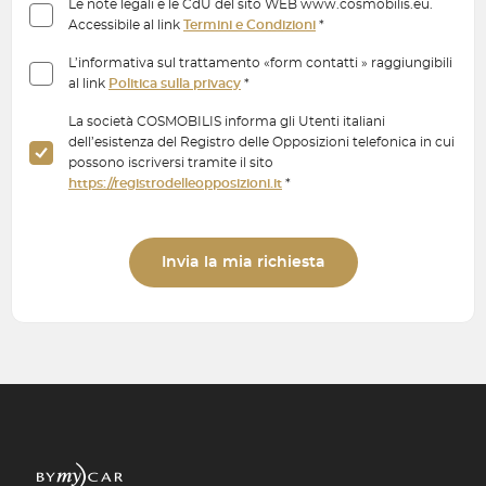
Le note legali e le CdU del sito WEB www.cosmobilis.eu.
Accessibile al link
Termini e Condizioni
*
L’informativa sul trattamento «form contatti » raggiungibili
al link
Politica sulla privacy
*
La società COSMOBILIS informa gli Utenti italiani
dell’esistenza del Registro delle Opposizioni telefonica in cui
possono iscriversi tramite il sito
https://registrodelleopposizioni.it
*
Invia la mia richiesta