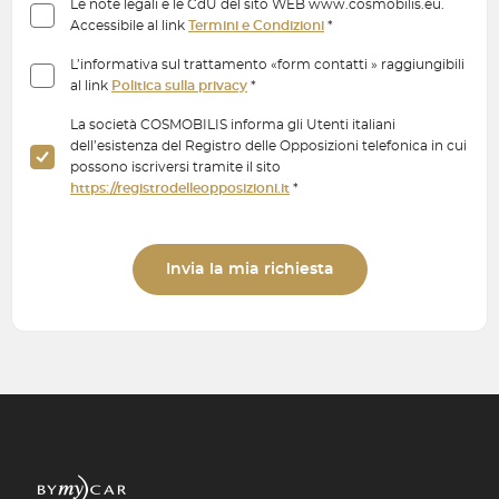
Le note legali e le CdU del sito WEB www.cosmobilis.eu.
Accessibile al link
Termini e Condizioni
*
L’informativa sul trattamento «form contatti » raggiungibili
al link
Politica sulla privacy
*
La società COSMOBILIS informa gli Utenti italiani
dell’esistenza del Registro delle Opposizioni telefonica in cui
possono iscriversi tramite il sito
https://registrodelleopposizioni.it
*
Invia la mia richiesta