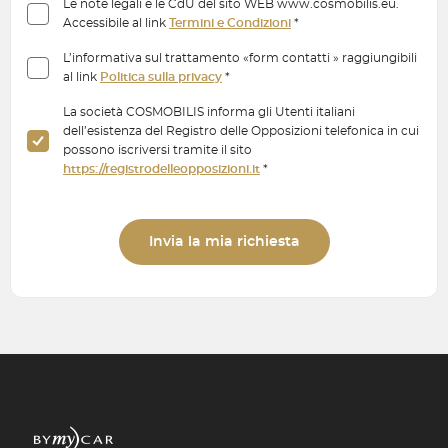
Le note legali e le CdU del sito WEB www.cosmobilis.eu.
Accessibile al link
Termini e Condizioni
*
L’informativa sul trattamento «form contatti » raggiungibili
al link
Politica sulla privacy
*
La società COSMOBILIS informa gli Utenti italiani
dell’esistenza del Registro delle Opposizioni telefonica in cui
possono iscriversi tramite il sito
https://registrodelleopposizioni.it
*
Invia la mia richiesta