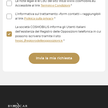
Le note legali e le CdU del sito WEB www.cosmobilis.eu.
Accessibile al link
Termini e Condizioni
*
L’informativa sul trattamento «form contatti » raggiungibili
al link
Politica sulla privacy
*
La società COSMOBILIS informa gli Utenti italiani
dell’esistenza del Registro delle Opposizioni telefonica in cui
possono iscriversi tramite il sito
https://registrodelleopposizioni.it
*
Invia la mia richiesta