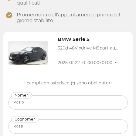
qualificati
Promemoria dell'appuntamento prima del
giorno stabilito
BMW
Serie 5
520d 48V xdrive MSport auto
2025-01-22T01:00:00+01:00
•
29 339
I campi con asterisco (*) sono obbligatori
Nome *
Cognome *