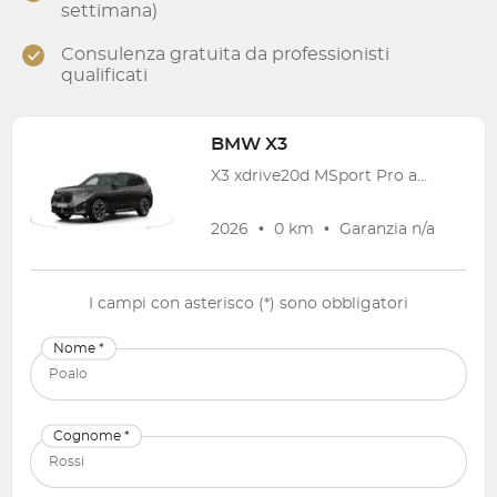
settimana)
Consulenza gratuita da professionisti
qualificati
BMW
X3
X3 xdrive20d MSport Pro auto
2026
•
0 km
•
Garanzia
n/a
I campi con asterisco (*) sono obbligatori
Nome *
Cognome *