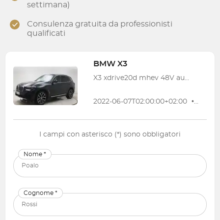
settimana)
Consulenza gratuita da professionisti
qualificati
BMW
X3
X3 xdrive20d mhev 48V auto
2022-06-07T02:00:00+02:00
•
70 71
I campi con asterisco (*) sono obbligatori
Nome *
Cognome *