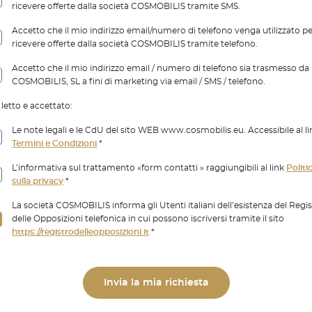
ricevere offerte dalla società COSMOBILIS tramite SMS.
Accetto che il mio indirizzo email/numero di telefono venga utilizzato p
ricevere offerte dalla società COSMOBILIS tramite telefono.
Accetto che il mio indirizzo email / numero di telefono sia trasmesso da
COSMOBILIS, SL a fini di marketing via email / SMS / telefono.
letto e accettato:
Le note legali e le CdU del sito WEB www.cosmobilis.eu. Accessibile al li
Termini e Condizioni
*
L’informativa sul trattamento «form contatti » raggiungibili al link
Politi
sulla privacy
*
La società COSMOBILIS informa gli Utenti italiani dell’esistenza del Regi
delle Opposizioni telefonica in cui possono iscriversi tramite il sito
https://registrodelleopposizioni.it
*
Invia la mia richiesta