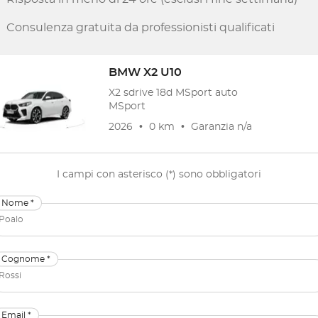
Consulenza gratuita da professionisti qualificati
BMW
X2 U10
X2 sdrive 18d MSport auto
MSport
2026
•
0 km
•
Garanzia
n/a
I campi con asterisco (*) sono obbligatori
Nome *
Cognome *
Email *