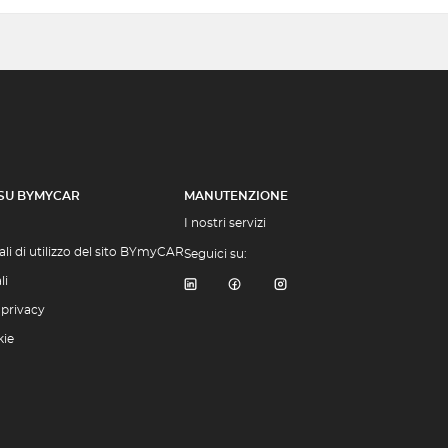
 SU BYMYCAR
MANUTENZIONE
I nostri servizi
li di utilizzo del sito BYmyCAR
Seguici su:
li
 privacy
kie