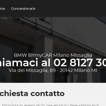
vice
Concessionaria
BMW BYmyCAR Milano Missaglia
iamaci al 02 8127 3
Via dei Missaglia, 89 - 20142 Milano MI
chiesta contatto
Risposta in meno di 24 ore (esclusi i fine settimana)