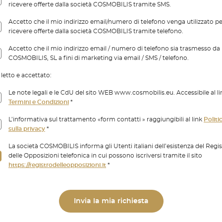
ricevere offerte dalla società COSMOBILIS tramite SMS.
Accetto che il mio indirizzo email/numero di telefono venga utilizzato p
ricevere offerte dalla società COSMOBILIS tramite telefono.
Accetto che il mio indirizzo email / numero di telefono sia trasmesso da
COSMOBILIS, SL a fini di marketing via email / SMS / telefono.
letto e accettato:
Le note legali e le CdU del sito WEB www.cosmobilis.eu. Accessibile al li
Termini e Condizioni
*
L’informativa sul trattamento «form contatti » raggiungibili al link
Politi
sulla privacy
*
La società COSMOBILIS informa gli Utenti italiani dell’esistenza del Regi
delle Opposizioni telefonica in cui possono iscriversi tramite il sito
https://registrodelleopposizioni.it
*
Invia la mia richiesta