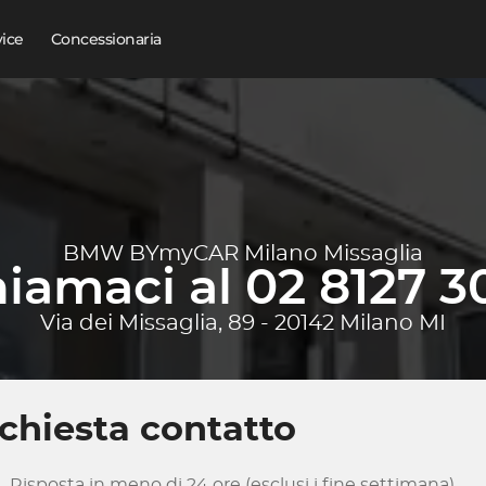
vice
Concessionaria
BMW BYmyCAR Milano Missaglia
iamaci al 02 8127 3
Via dei Missaglia, 89 - 20142 Milano MI
chiesta contatto
Risposta in meno di 24 ore (esclusi i fine settimana)