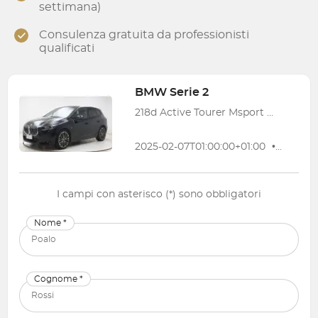
settimana)
Consulenza gratuita da professionisti
qualificati
BMW
Serie 2
218d Active Tourer Msport auto
2025-02-07T01:00:00+01:00
•
14 083
I campi con asterisco (*) sono obbligatori
Nome *
Cognome *