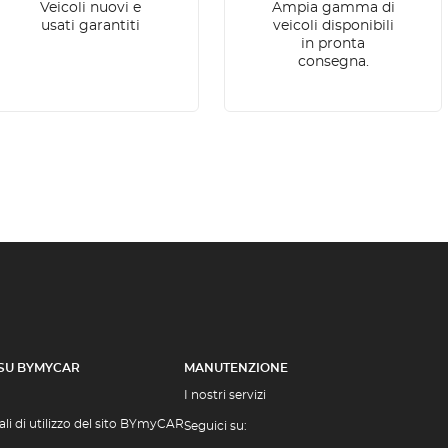
Veicoli nuovi e
Ampia gamma di
usati garantiti
veicoli disponibili
in pronta
consegna.
 SU BYMYCAR
MANUTENZIONE
I nostri servizi
li di utilizzo del sito BYmyCAR
Seguici su: