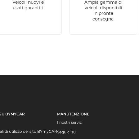
Veicoli nuovi e
Ampia gamma di
usati garantiti
veicoli disponibili
in pronta
consegna.
 SU BYMYCAR
MANUTENZIONE
I nostri servizi
li di utilizzo del sito BYmyCAR
Seguici su: