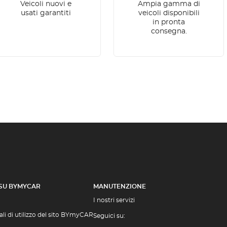
Veicoli nuovi e
Ampia gamma di
usati garantiti
veicoli disponibili
in pronta
consegna.
 SU BYMYCAR
MANUTENZIONE
I nostri servizi
li di utilizzo del sito BYmyCAR
Seguici su: