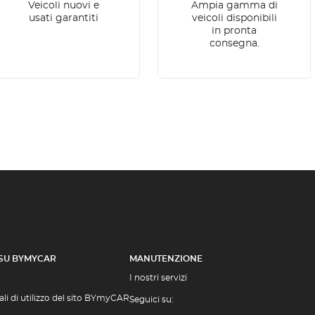
Veicoli nuovi e
Ampia gamma di
usati garantiti
veicoli disponibili
in pronta
consegna.
 SU BYMYCAR
MANUTENZIONE
I nostri servizi
li di utilizzo del sito BYmyCAR
Seguici su: