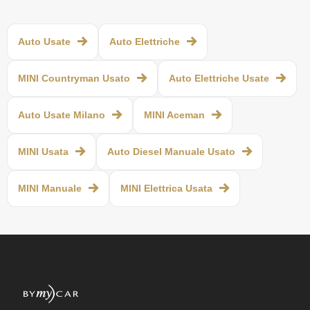
Auto Usate
Auto Elettriche
MINI Countryman Usato
Auto Elettriche Usate
Auto Usate Milano
MINI Aceman
MINI Usata
Auto Diesel Manuale Usato
MINI Manuale
MINI Elettrica Usata