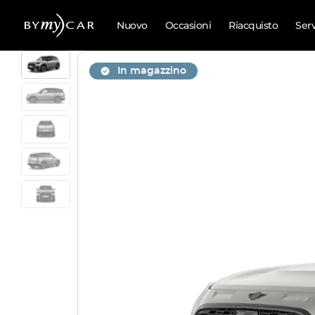
Nuovo
Occasioni
Riacquisto
Ser
In magazzino