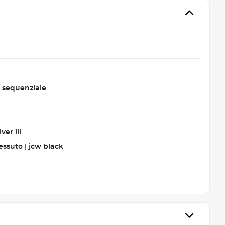
 sequenziale
ver iii
essuto | jcw black