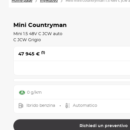
Home page
myNuovo
Mini mini countryman 1.5 48v c jcw 
Mini Countryman
Mini 1.5 48V C JCW auto
C JCW Grigio
(1)
47 945 €
0 g/km
Ibrido benzina
Automatico
Richiedi un preventivo