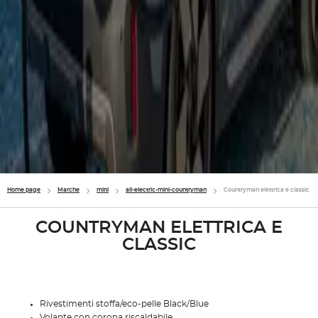
Home page
Marche
mini
all-electric-mini-countryman
Countryman elettrica e classic
COUNTRYMAN ELETTRICA E
CLASSIC
Rivestimenti stoffa/eco-pelle Black/Blue
Volante con corona riscaldabile