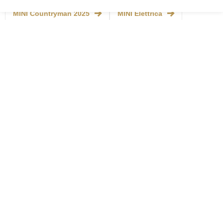
MINI Countryman 2025
MINI Elettrica
MINI Countryman 2026
MINI Elettrica Usata
Auto Elettriche Automatiche
Auto Elettriche Automatiche Usate
ACQUISTA
Tutte le marche
Tutte le sedi