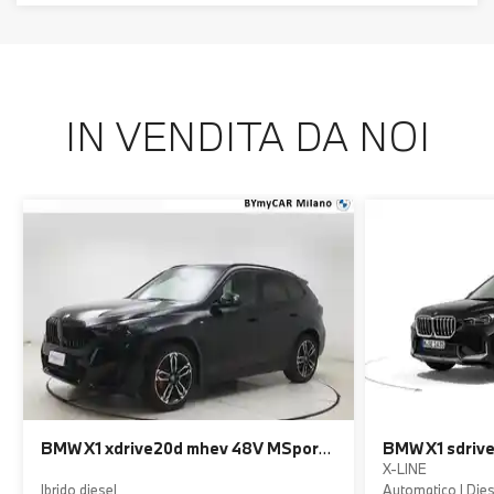
IN VENDITA DA NOI
BMW
X1 xdrive20d mhev 48V MSport Pro auto
BMW
X1 sdriv
X-LINE
Ibrido diesel
Automatico | Dies