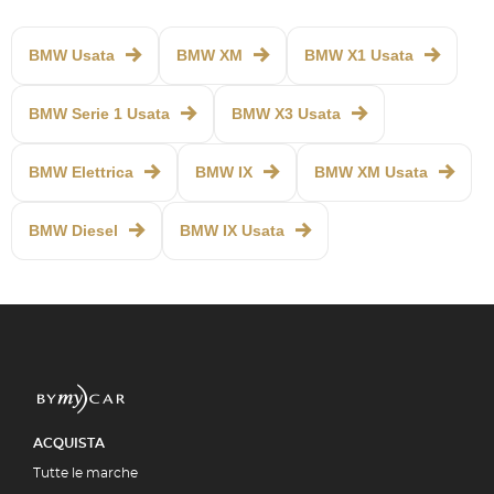
BMW Usata
BMW XM
BMW X1 Usata
BMW Serie 1 Usata
BMW X3 Usata
BMW Elettrica
BMW IX
BMW XM Usata
BMW Diesel
BMW IX Usata
ACQUISTA
Tutte le marche