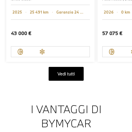
2025
･
25 491 km
･
Garanzia 24 mese
2026
･
0 km
43 000 €
57 075 €
Vedi tutti
I VANTAGGI DI
BYMYCAR