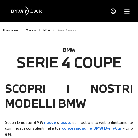
Home page
Marche
BMW
Serie 4 coupe
BMW
SERIE 4 COUPE
SCOPRI I NOSTRI
MODELLI BMW
Scopri le nostre
BMW
nuove
o
usate
sul nostro sito web o direttamente
con i nostri consulenti nelle tue
concessionarie BMW BymyCar
vicino
a te.