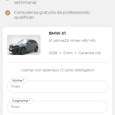
settimana)
Consulenza gratuita da professionisti
qualificati
BMW
X1
X1 xdrive23i mhev 48V MSport auto
2026
•
0 km
•
Garanzia
n/a
I campi con asterisco (*) sono obbligatori
Nome *
Cognome *