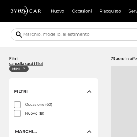
Nuovo
Occasioni
Riacquisto
Ser
Filtri
73 auto in offe
cancella tutti i filtri
✕
MINI
FILTRI
Occasione
(60)
Nuovo
(19)
MARCHIO