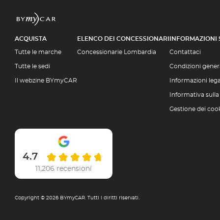
ACQUISTA
ELENCO DEI CONCESSIONARI
INFORMAZIONI
Tutte le marche
Concessionarie Lombardia
Contattaci
Tutte le sedi
Condizioni genera
Il webzine BYmyCAR
Informazioni lega
Informativa sulla
Gestione dei coo
4.7
11,206 recensioni
Copyright © 2026 BYmyCAR. Tutti i diritti riservati.