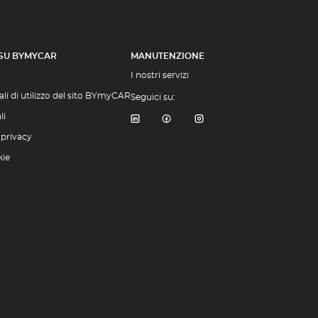
 SU BYMYCAR
MANUTENZIONE
I nostri servizi
li di utilizzo del sito BYmyCAR
Seguici su:
li
 privacy
kie