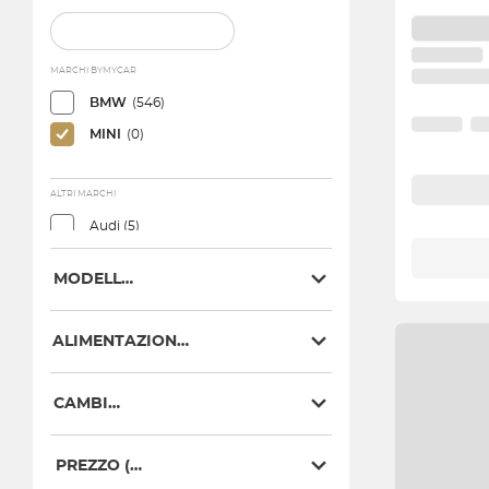
MARCHI BYMYCAR
BMW
(546)
MINI
(0)
ALTRI MARCHI
Audi (5)
Cupra (6)
MODELLO
Lexus (1)
Mercedes (1)
ALIMENTAZIONE
Mini (79)
CAMBIO
PREZZO (€)