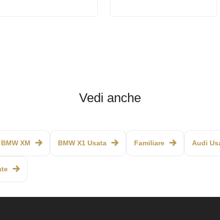
Vedi anche
BMW XM
BMW X1 Usata
Familiare
Audi Us
ate