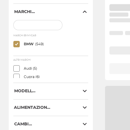
MARCHIO
MARCHI BYMYCAR
BMW
(549)
ALTRI MARCHI
Audi (5)
Cupra (6)
Lexus (1)
MODELLO
Mercedes (1)
Mini (80)
ALIMENTAZIONE
CAMBIO