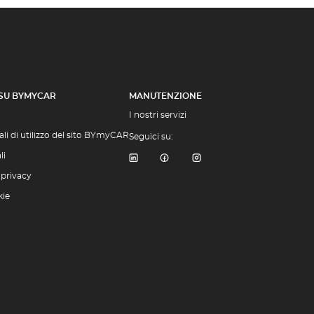
 SU BYMYCAR
MANUTENZIONE
I nostri servizi
li di utilizzo del sito BYmyCAR
Seguici su:
li
 privacy
kie