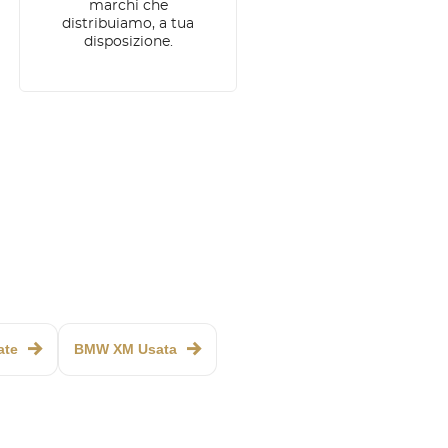
marchi che
distribuiamo, a tua
disposizione.
ate
BMW XM Usata