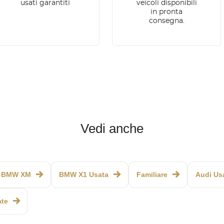
usati garantiti
veicoli disponibili
in pronta
consegna.
Vedi anche
BMW XM
BMW X1 Usata
Familiare
Audi Us
ate