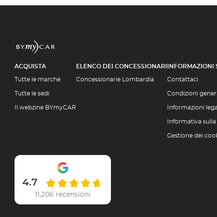
ACQUISTA
ELENCO DEI CONCESSIONARI
INFORMAZIONI
Tutte le marche
Concessionarie Lombardia
Contattaci
Tutte le sedi
Condizioni genera
Il webzine BYmyCAR
Informazioni lega
Informativa sulla
Gestione dei coo
4.7
11,206 recensioni