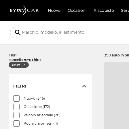
Nuovo
Occasioni
Riacquisto
Ser
Filtri
399 auto in of
cancella tutti i filtri
✕
BMW
FILTRI
Nuovo
(346)
Occasione
(172)
Veicolo aziendale
(20)
Pochi chilometri
(11)