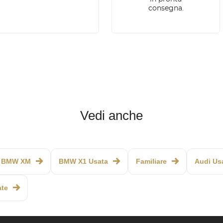
consegna.
Vedi anche
BMW XM
BMW X1 Usata
Familiare
Audi Us
ate