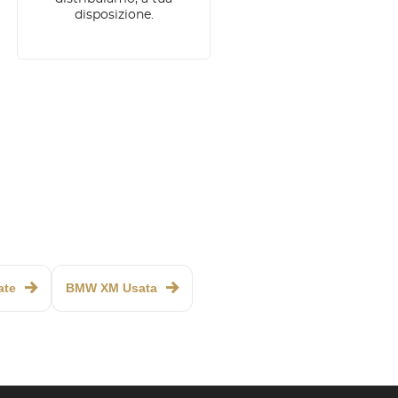
disposizione.
ate
BMW XM Usata