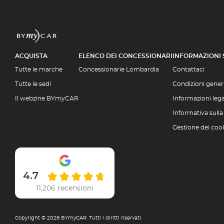
ACQUISTA
ELENCO DEI CONCESSIONARI
INFORMAZIONI
Tutte le marche
Concessionarie Lombardia
Contattaci
Tutte le sedi
Condizioni genera
Il webzine BYmyCAR
Informazioni lega
Informativa sulla
Gestione dei coo
4.7
11,206 recensioni
Copyright © 2026 BYmyCAR. Tutti i diritti riservati.