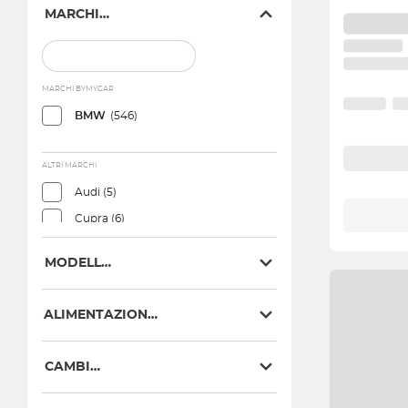
MARCHIO
MARCHI BYMYCAR
BMW
(546)
ALTRI MARCHI
Audi (5)
Cupra (6)
Lexus (1)
MODELLO
Mercedes (1)
Mini (79)
ALIMENTAZIONE
CAMBIO