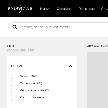
Nuovo
Occasioni
Riacquisto
Ser
Filtri
482 auto in of
cancella tutti i filtri
FILTRI
Nuovo
(365)
Occasione
(241)
Veicolo aziendale
(21)
Pochi chilometri
(11)