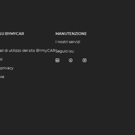
 SU BYMYCAR
MANUTENZIONE
I nostri servizi
li di utilizzo del sito BYmyCAR
Seguici su:
li
 privacy
kie