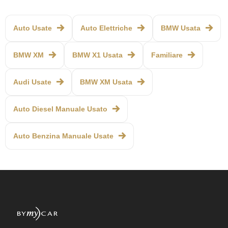
Auto Usate
Auto Elettriche
BMW Usata
BMW XM
BMW X1 Usata
Familiare
Audi Usate
BMW XM Usata
Auto Diesel Manuale Usato
Auto Benzina Manuale Usate