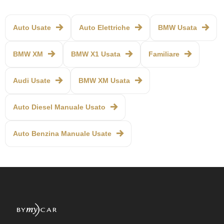
Auto Usate
Auto Elettriche
BMW Usata
BMW XM
BMW X1 Usata
Familiare
Audi Usate
BMW XM Usata
Auto Diesel Manuale Usato
Auto Benzina Manuale Usate