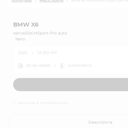
Home page
MiaOccasione
Bmw x6 xdrive30d msport pro au
BMW X6
xdrive30d MSport Pro auto
Nero
2025
25 821 km
Ibrido diesel
Automatico
(1)
Senza costi di immatricolazione.
Descrizione