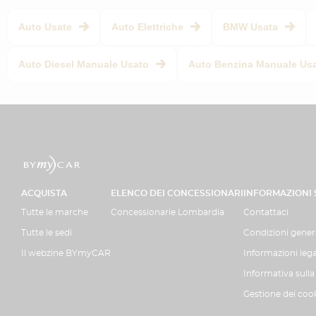
Auto Usate
Auto Elettriche
BMW Usata
Auto Diesel Manuale Usato
Auto Benzina Manuale Us
ACQUISTA
ELENCO DEI CONCESSIONARI
INFORMAZIONI
Tutte le marche
Concessionarie Lombardia
Contattaci
Tutte le sedi
Condizioni genera
Il webzine BYmyCAR
Informazioni lega
Informativa sulla
Gestione dei coo