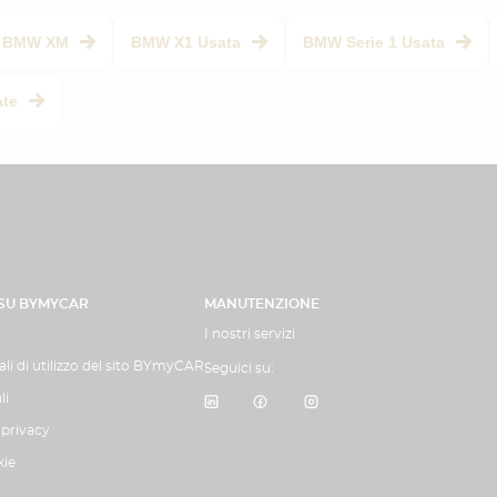
BMW XM
BMW X1 Usata
BMW Serie 1 Usata
ate
 SU BYMYCAR
MANUTENZIONE
I nostri servizi
li di utilizzo del sito BYmyCAR
Seguici su:
li
 privacy
kie