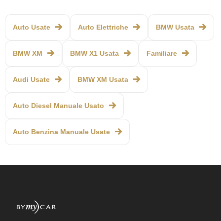
Auto Usate
Auto Elettriche
BMW Usata
BMW XM
BMW X1 Usata
Familiare
Audi Usate
BMW XM Usata
Auto Diesel Manuale Usato
Auto Benzina Manuale Usate