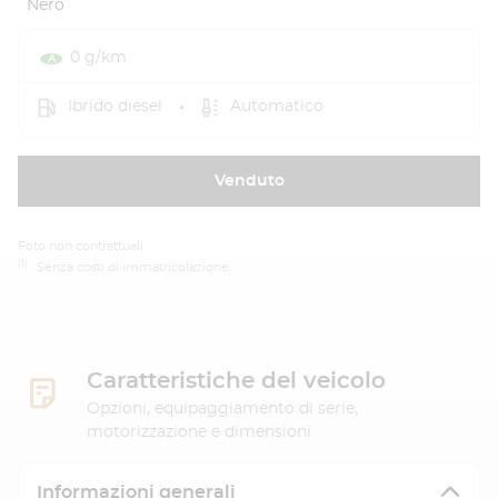
Nero
0 g/km
Ibrido diesel
Automatico
Venduto
Foto non contrattuali
(1)
Senza costi di immatricolazione.
Caratteristiche del veicolo
Opzioni, equipaggiamento di serie,
motorizzazione e dimensioni
Informazioni generali