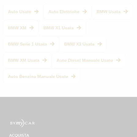
Auto Usate
Auto Elettriche
BMW Usata
BMW XM
BMW X1 Usata
BMW Serie 1 Usata
BMW X3 Usata
BMW XM Usata
Auto Diesel Manuale Usato
Auto Benzina Manuale Usate
ACQUISTA