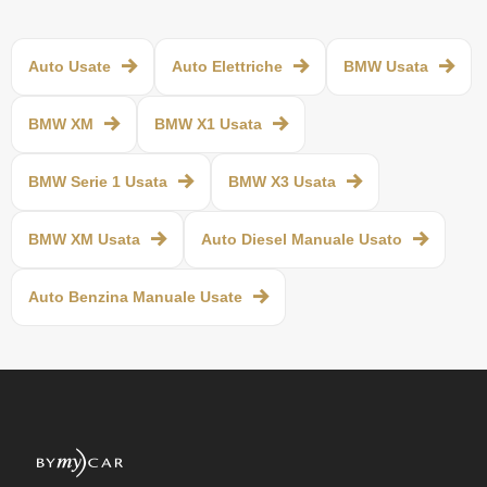
Auto Usate
Auto Elettriche
BMW Usata
BMW XM
BMW X1 Usata
BMW Serie 1 Usata
BMW X3 Usata
BMW XM Usata
Auto Diesel Manuale Usato
Auto Benzina Manuale Usate