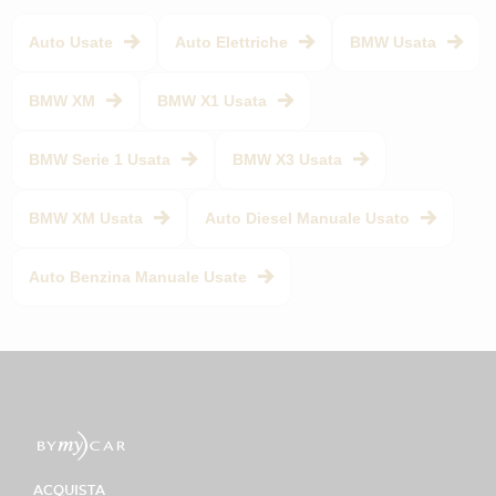
Auto Usate
Auto Elettriche
BMW Usata
BMW XM
BMW X1 Usata
BMW Serie 1 Usata
BMW X3 Usata
BMW XM Usata
Auto Diesel Manuale Usato
Auto Benzina Manuale Usate
ACQUISTA