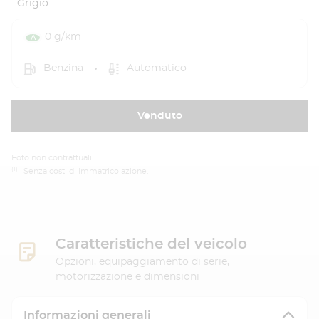
Grigio
0 g/km
Benzina
Automatico
Venduto
Foto non contrattuali
(1)
Senza costi di immatricolazione.
Caratteristiche del veicolo
Opzioni, equipaggiamento di serie,
motorizzazione e dimensioni
Informazioni generali