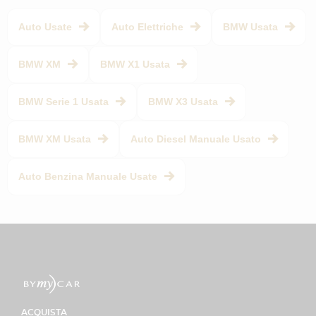
Auto Usate
Auto Elettriche
BMW Usata
BMW XM
BMW X1 Usata
BMW Serie 1 Usata
BMW X3 Usata
BMW XM Usata
Auto Diesel Manuale Usato
Auto Benzina Manuale Usate
ACQUISTA