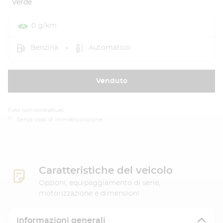
Verde
0 g/km
Benzina
Automatico
Venduto
Foto non contrattuali
(1)
Senza costi di immatricolazione.
Caratteristiche del veicolo
Opzioni, equipaggiamento di serie,
motorizzazione e dimensioni
Informazioni generali