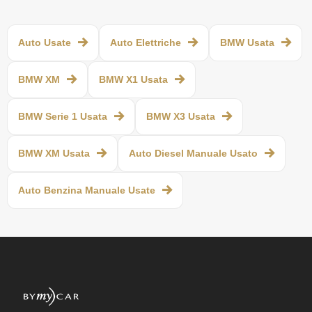
Auto Usate
Auto Elettriche
BMW Usata
BMW XM
BMW X1 Usata
BMW Serie 1 Usata
BMW X3 Usata
BMW XM Usata
Auto Diesel Manuale Usato
Auto Benzina Manuale Usate