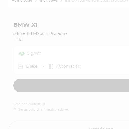
Home page
myNuovo
Bmw x1 sdrive18d msport pro auto x
BMW X1
sdrive18d MSport Pro auto
Blu
0 g/km
Diesel
Automatico
Foto non contrattuali
(1)
Senza costi di immatricolazione.