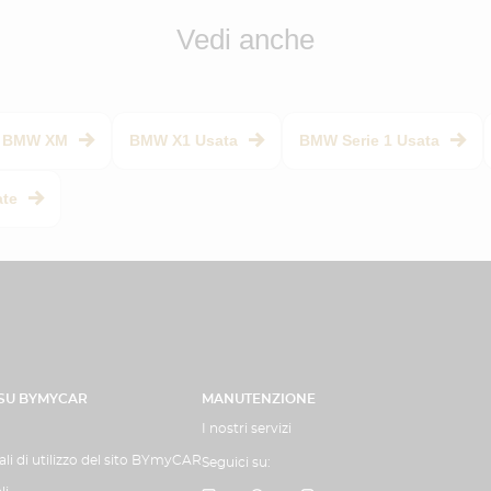
Vedi anche
BMW XM
BMW X1 Usata
BMW Serie 1 Usata
ate
 SU BYMYCAR
MANUTENZIONE
I nostri servizi
li di utilizzo del sito BYmyCAR
Seguici su: