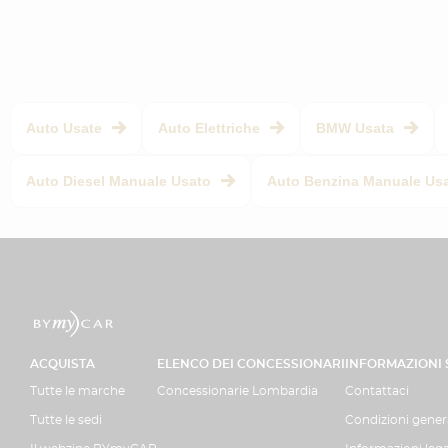
Auto Usate
Auto Elettriche
BMW Usata
Auto Diesel Manuale Usato
Auto Benzina Manuale Us
ACQUISTA
ELENCO DEI CONCESSIONARI
INFORMAZIONI
Tutte le marche
Concessionarie Lombardia
Contattaci
Tutte le sedi
Condizioni genera