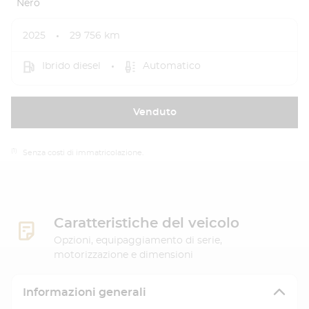
Nero
2025
29 756 km
Ibrido diesel
Automatico
Venduto
(1)
Senza costi di immatricolazione.
Caratteristiche del veicolo
Opzioni, equipaggiamento di serie,
motorizzazione e dimensioni
Informazioni generali