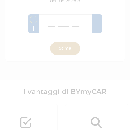
del tuo veicolo
I
Stima
I vantaggi di BYmyCAR