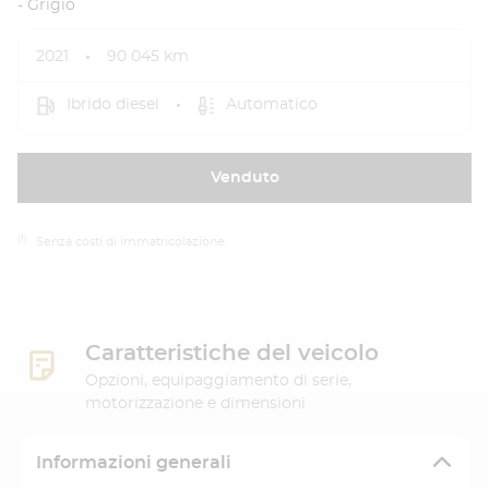
- Grigio
2021
90 045 km
Ibrido diesel
Automatico
Venduto
(1)
Senza costi di immatricolazione.
Caratteristiche del veicolo
Opzioni, equipaggiamento di serie,
motorizzazione e dimensioni
Informazioni generali