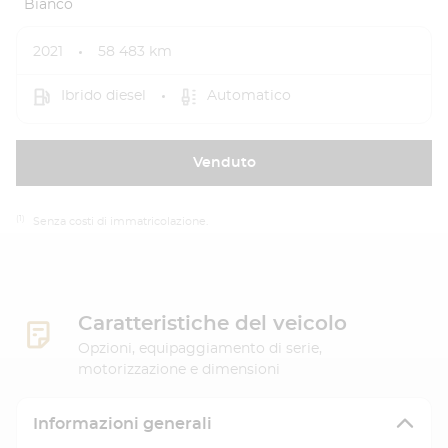
Bianco
2021
58 483 km
Ibrido diesel
Automatico
Venduto
(1)
Senza costi di immatricolazione.
Caratteristiche del veicolo
Opzioni, equipaggiamento di serie,
motorizzazione e dimensioni
Informazioni generali