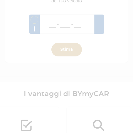
del tuo veicolo
I
Stima
I vantaggi di BYmyCAR