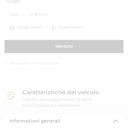
- Grigio
2025
27 813 km
Ibrido diesel
Automatico
Venduto
(1)
Senza costi di immatricolazione.
Caratteristiche del veicolo
Opzioni, equipaggiamento di serie,
motorizzazione e dimensioni
Informazioni generali