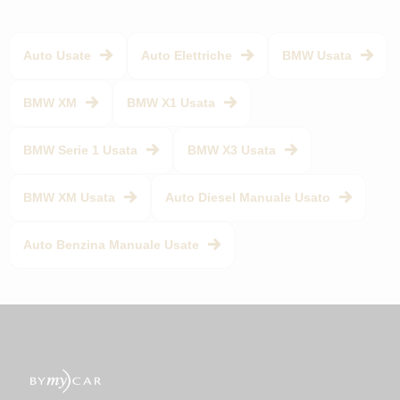
Auto Usate
Auto Elettriche
BMW Usata
BMW XM
BMW X1 Usata
BMW Serie 1 Usata
BMW X3 Usata
BMW XM Usata
Auto Diesel Manuale Usato
Auto Benzina Manuale Usate