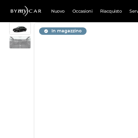
Nuovo
Occasioni
Riacquisto
Ser
In magazzino