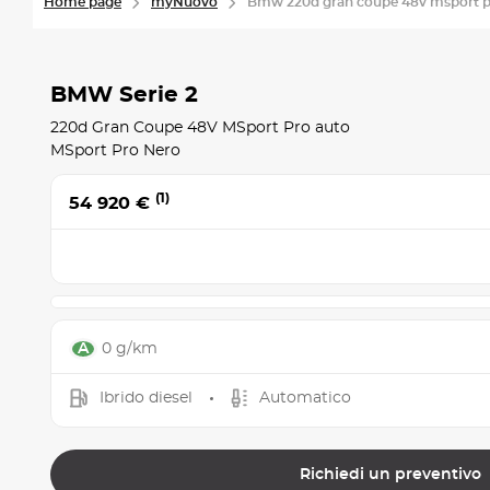
Home page
myNuovo
Bmw 220d gran coupe 48v msport p
BMW Serie 2
220d Gran Coupe 48V MSport Pro auto
MSport Pro Nero
(1)
54 920 €
0 g/km
Ibrido diesel
Automatico
Richiedi un preventivo