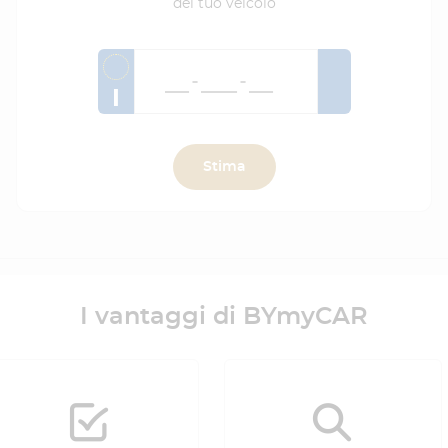
del tuo veicolo
I
Stima
I vantaggi di BYmyCAR