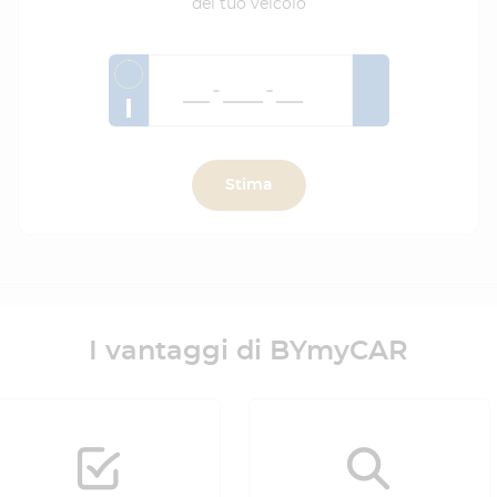
del tuo veicolo
I
Stima
I vantaggi di BYmyCAR