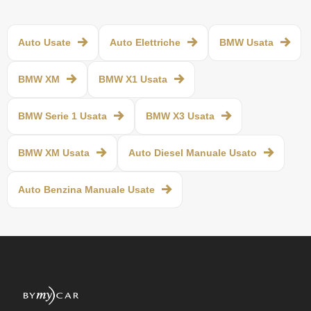
Auto Usate
Auto Elettriche
BMW Usata
BMW XM
BMW X1 Usata
BMW Serie 1 Usata
BMW X3 Usata
BMW XM Usata
Auto Diesel Manuale Usato
Auto Benzina Manuale Usate