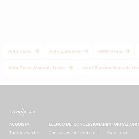
Auto Usate
Auto Elettriche
BMW Usata
Auto Diesel Manuale Usato
Auto Benzina Manuale Us
ACQUISTA
ELENCO DEI CONCESSIONARI
INFORMAZIONI
Tutte le marche
Concessionarie Lombardia
Contattaci