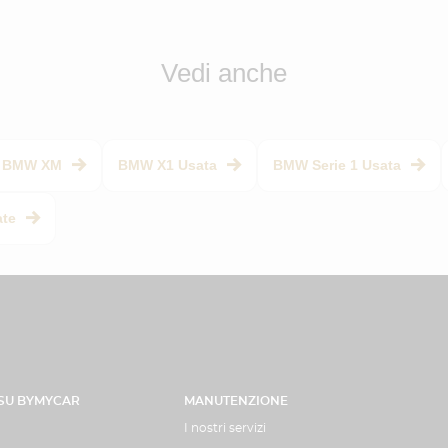
Vedi anche
BMW XM
BMW X1 Usata
BMW Serie 1 Usata
ate
 SU BYMYCAR
MANUTENZIONE
I nostri servizi