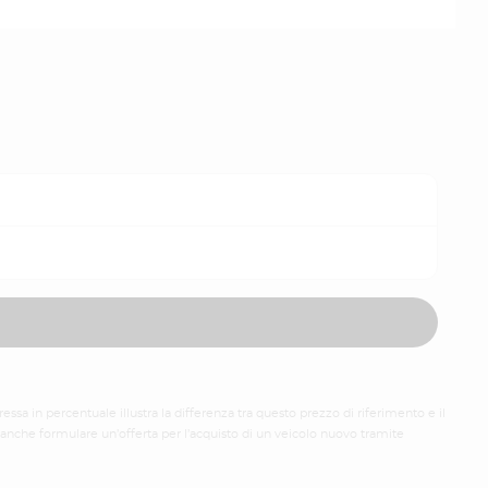
sa in percentuale illustra la differenza tra questo prezzo di riferimento e il
 anche formulare un’offerta per l’acquisto di un veicolo nuovo tramite