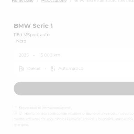
Home page
MiaOccasione
Bmw 118d msport auto 118d msp
BMW Serie 1
118d MSport auto
Nero
2025
15 000 km
Diesel
Automatico
(1)
Senza costi di immatricolazione.
(2)
L’importo barrato corrisponde al valore di listino di un veicolo nuovo, 
prezzo attualmente applicato da Bymycar. I modelli disponibili sono auto us
mandato.