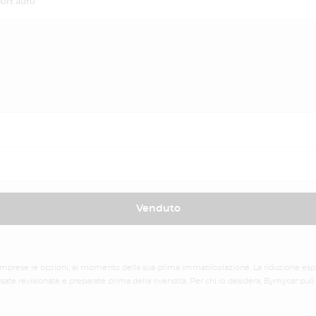
ort auto
Venduto
comprese le opzioni, al momento della sua prima immatricolazione. La riduzione espres
ate revisionate e preparate prima della rivendita. Per chi lo desidera, Bymycar può