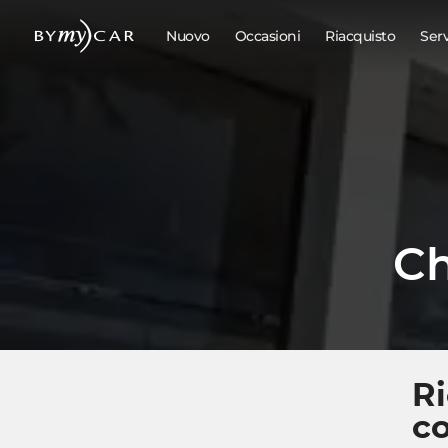
Nuovo
Occasioni
Riacquisto
Ser
Ch
R
co