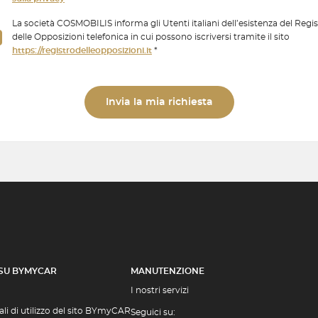
La società COSMOBILIS informa gli Utenti italiani dell’esistenza del Regi
delle Opposizioni telefonica in cui possono iscriversi tramite il sito
https://registrodelleopposizioni.it
*
Invia la mia richiesta
 SU BYMYCAR
MANUTENZIONE
I nostri servizi
li di utilizzo del sito BYmyCAR
Seguici su: