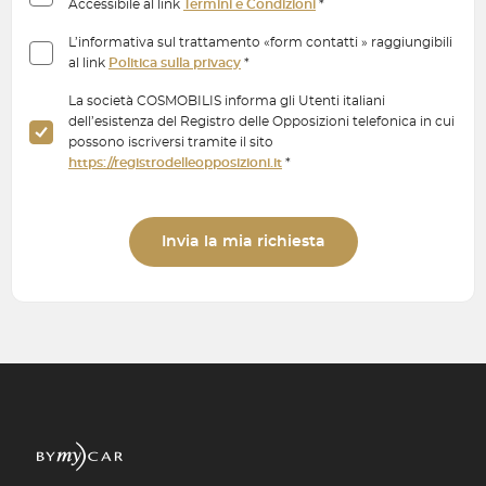
Accessibile al link
Termini e Condizioni
*
L’informativa sul trattamento «form contatti » raggiungibili
al link
Politica sulla privacy
*
La società COSMOBILIS informa gli Utenti italiani
dell’esistenza del Registro delle Opposizioni telefonica in cui
possono iscriversi tramite il sito
https://registrodelleopposizioni.it
*
Invia la mia richiesta