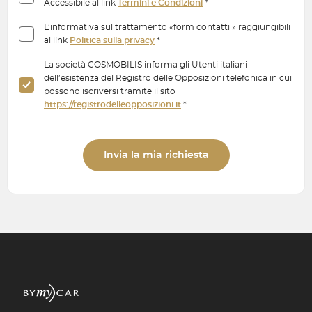
Accessibile al link
Termini e Condizioni
*
L’informativa sul trattamento «form contatti » raggiungibili
al link
Politica sulla privacy
*
La società COSMOBILIS informa gli Utenti italiani
dell’esistenza del Registro delle Opposizioni telefonica in cui
possono iscriversi tramite il sito
https://registrodelleopposizioni.it
*
Invia la mia richiesta